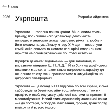
Назад
Укрпошта
2026
Розробка айдентики
Укрпошта — головна пошта країни. Ми оновили стиль
бренду, посиливши його українську ідентичність:
поправили анатомію знака поштового ріжка та зробили
його схожим на українську літеру У. А ще — повернули
комбінацію синього та жовтого кольорів і створили нові
шрифти на основі української поштової естетики.
Шрифтів декілька: видовжений — для заголовків, із
виразними літерами Ш, П, Л, Д, Ї, Й та У, як на українських
поштових марках, а також кілька накреслень шрифту для
основного тексту, який працюватиме в комунікації та на
цифрових платформах.
Укрпошта — це понад 6000 відділень по всій Україні, кілька
саббрендів та безліч онлайн- і офлайн-послуг. Тож ми
приділили особливу увагу цілісності системи та простоті її
масштабування. Новий стиль працює від маленької іконки
— і до постерів, білбордів, паковання, форми, транспорту,
вивісок та й всього іншого.