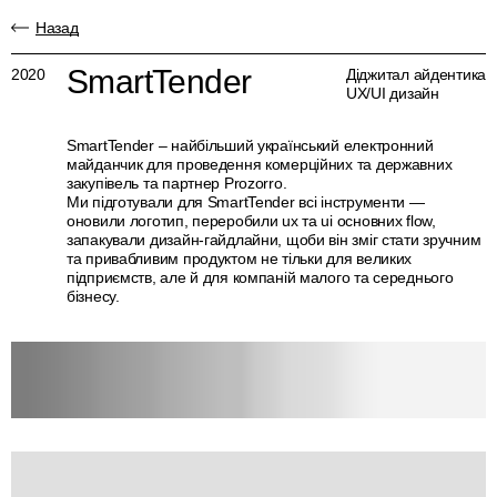
Назад
SmartTender
2020
Діджитал айдентика
UX/UI дизайн
SmartTender – найбільший український електронний
майданчик для проведення комерційних та державних
закупівель та партнер Prozorro.
Ми підготували для SmartTender всі інструменти —
оновили логотип, переробили ux та ui основних flow,
запакували дизайн-гайдлайни, щоби він зміг стати зручним
та привабливим продуктом не тільки для великих
підприємств, але й для компаній малого та середнього
бізнесу.