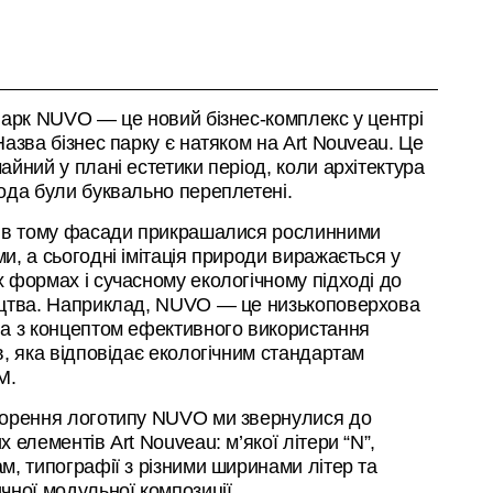
парк NUVO — це новий бізнес-комплекс у центрі
Назва бізнес парку є натяком на Art Nouveau. Це
айний у плані естетики період, коли архітектура
ода були буквально переплетені.
ів тому фасади прикрашалися рослинними
и, а сьогодні імітація природи виражається у
 формах і сучасному екологічному підході до
цтва. Наприклад, NUVO — це низькоповерхова
а з концептом ефективного використання
в, яка відповідає екологічним стандартам
M.
орення логотипу NUVO ми звернулися до
х елементів Art Nouveau: м’якої літери “N”,
м, типографії з різними ширинами літер та
чної модульної композиції.