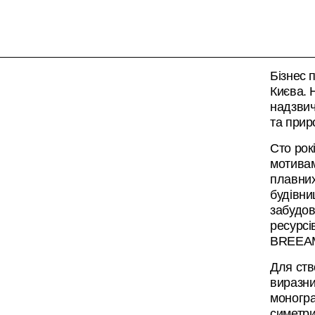
Бізнес 
Києва. 
надзвич
та прир
Сто рок
мотивам
плавних
будівни
забудов
ресурсі
BREEA
Для ств
виразни
моногра
симетри