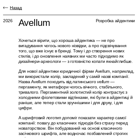
Назад
Avellum
2026
Розробка айдентики
Хочеться вірити, що хороша айдентика — не про
вигадування чогось нового нізвідки, а про підсвічування
того, що вже існує в бренді. Тому і до створення нових
стилів, і до оновлення наявних ми часто підходимо як
дизайнери-археологи — з готовністю копати якнайглибше.
Для нової айдентики юридичної фірми Avellum, наприклад,
ми використали колір, закладений у самій назві компанії.
Назва Avellum походить від латинського
vellum
—
пергаменту, як метафори чогось вічного, стабільного,
тривалого. Пергаментний золотистий колір контрастує з
холодними фіолетовими відтінками, які були в айдентиці й
раніше, але тепер стали зручнішими і для друку, і для
цифри.
А шрифтовий логотип допоміг показати характер самої
компанії: повагу до класичних підходів без страху перед
новаторством. Він побудований на основі класичного
засічкового шрифта, але водночас позбавлений строгих