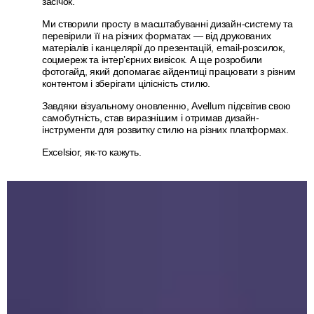
засічок.
Ми створили просту в масштабуванні дизайн-систему та
перевірили її на різних форматах — від друкованих
матеріалів і канцелярії до презентацій, email-розсилок,
соцмереж та інтер’єрних вивісок. А ще розробили
фотогайд, який допомагає айдентиці працювати з різним
контентом і зберігати цілісність стилю.
Завдяки візуальному оновленню, Avellum підсвітив свою
самобутність, став виразнішим і отримав дизайн-
інструменти для розвитку стилю на різних платформах.
Excelsior, як-то кажуть.