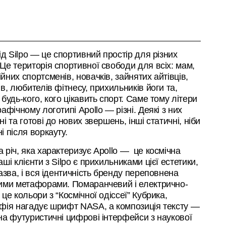
від Silpo — це спортивний простір для різних
Це територія спортивної свободи для всіх: мам,
йних спортсменів, новачків, зайнятих айтівців,
ів, любителів фітнесу, прихильників йоги та,
 будь-кого, кого цікавить спорт. Саме тому літери
рафічному логотипі Apollo — різні. Деякі з них
і та готові до нових звершень, інші статичні, ніби
і після воркауту.
 річ, яка характеризує Apollo — це космічна
аші клієнти з Silpo є прихильниками цієї естетики,
назва, і вся ідентичність бренду переповнена
ими метафорами. Помаранчевий і електрично-
 це кольори з “Космічної одіссеї” Кубрика,
фія нагадує шрифт NASA, а композиція тексту —
на футуристичні цифрові інтерфейси з наукової