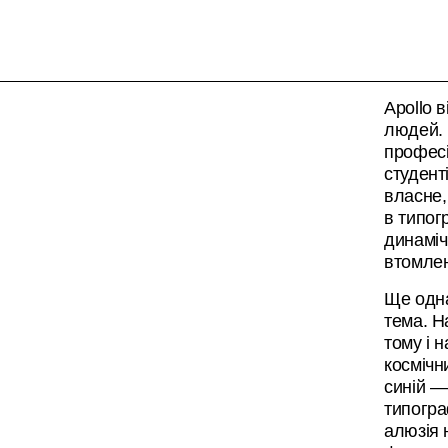
Apollo 
людей. 
професі
студент
власне,
в типог
динамічн
втомлен
Ще одна
тема. Н
тому і 
космічн
синій —
типогра
алюзія 